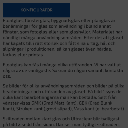
KONFIGURATOR
Floatglas, fönsterglas, byggnadsglas eller planglas är
benämningar för glas som användning i bland annat
fönster, som fotoglas eller som glashyllor. Materialet har
oändligt många användningsområden. Efter det att glaset
har kapats till i rätt storlek och fått sina urtag, hål och
slipningar i produktionen, så kan glaset även härdas,
lackas eller printas.
Floatglas kan fås i många olika utföranden. Vi har valt ut
några av de vanligaste. Saknar du någon variant, kontakta
oss.
Se bilder för olika användningsområden och bilder på olika
bearbetningar och utföranden av glaset. På bild 1 syns de
olika kant bearbetningarna man kan beställa. Sett från
vänster visas GMK (Grad Matt Kant), GBK (Grad Blank
Kant), Struken kant (grovt slipad), Vass kant (ej bearbetat).
Skillnaden mellan klart glas och Ultraclear blir tydligast
på bild 2 sedd från sidan. Där ser man tydligt skillnaden,