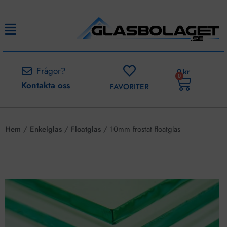
Frågor?
0
kr
0
Kontakta oss
FAVORITER
Hem
/
Enkelglas
/
Floatglas
/ 10mm frostat floatglas