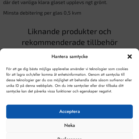
där det vanliga klara glaset upplevs ngt grönt.
Minsta debitering per glas 0,5 kvm
Liknande produkter och
rekommenderade tillbehör
Hantera samtycke
För att ge dig bästa möjliga upplevelse använder vi teknologier som cookies
för att lagra och/eller komma åt enhetsinformation. Genom att samtycka till
dessa teknologier ger du oss möjlighet att behandla data såsom surfvanor eller
unika ID på denna webbplats. Om du inte samtycker eller drar tillbaka ditt
samtycke kan det påverka vissa funktioner och egenskaper negativt.
Acceptera
Neka
Floatglas