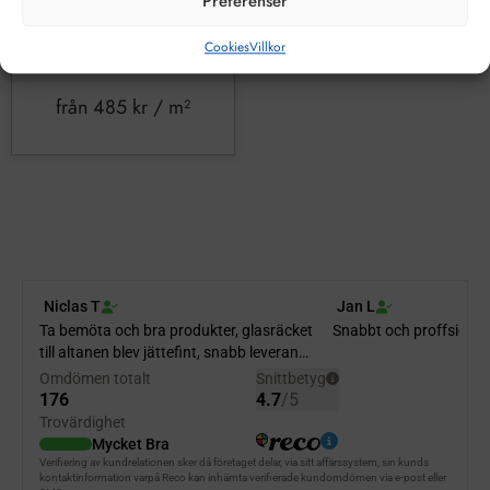
Preferenser
Cookies
Villkor
från
485
kr
/ m²