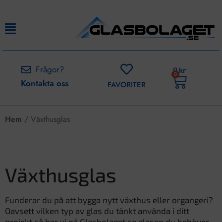
Frågor?
0
kr
0
Kontakta oss
FAVORITER
Hem
/ Växthusglas
Växthusglas
Funderar du på att bygga nytt växthus eller organgeri?
Oavsett vilken typ av glas du tänkt använda i ditt
projekt så har vi på Glasbolaget.se glasen du behöver.