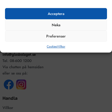
Acceptera
De uppgifter du matar in kommer endast användas till våra nyhetsbrev.
Neka
Preferenser
Kontakta oss
Cookies
Villkor
info@glasbolaget.se
Tel. 08-600 1200
Via chatten på hemsidan
eller se oss på:
Handla
Villkor