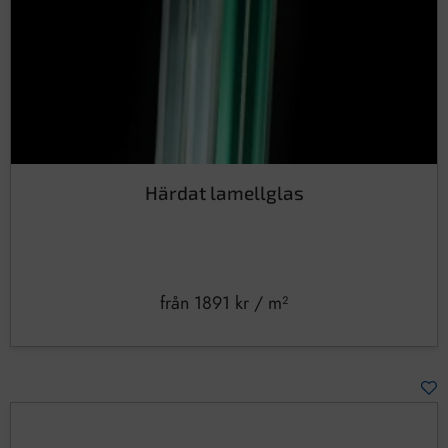
Härdat lamellglas
från
1891
kr
/ m²