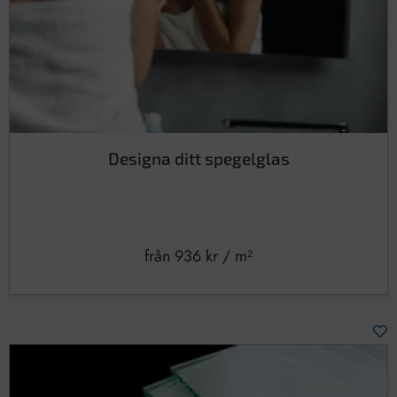
Designa ditt spegelglas
från
936
kr
/ m²