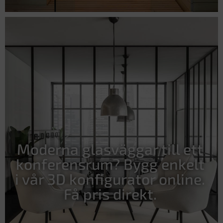
Moderna glasväggar till ett
konferensrum? Bygg enkelt
i vår 3D konfigurator online.
Få pris direkt.