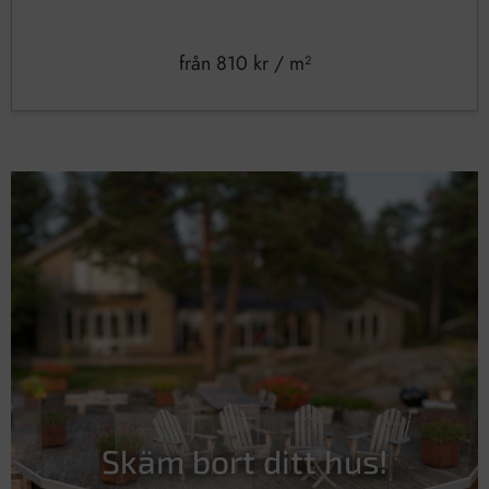
från
810
kr
/ m²
Skäm bort ditt hus!