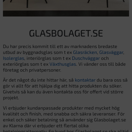
GLASBOLAGET.SE
Du har precis kommit till ett av marknadens bredaste
utbud av byggnadsglas som t ex
Glasräcken
,
Glasväggar
,
Isolerglas
, interiörglas som t ex
Duschväggar
och
exteriörglas som t ex
Växthusglas
. Vi vänder oss till både
företag och privatpersoner.
Är det något du inte hittar här, så
kontaktar
du bara oss så
gör vi allt för att hjälpa dig att hitta produkten du söker.
Givetvis så kan du även kontakta oss för offert vid större
projekt.
Vi erbjuder kundanpassade produkter med mycket hög
kvalitét och finish, med snabba och säkra leveranser. För
enkel och säker betalning så använder sig Glasbolaget.se
av Klarna där vi erbjuder ett flertal olika
betalningsalternativ. En kund hos Glasbolaget.se ska alltid