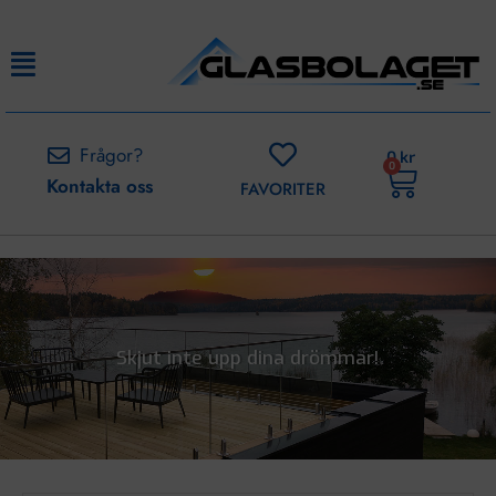
Frågor?
0
kr
0
Kontakta oss
FAVORITER
Skjut inte upp dina drömmar!