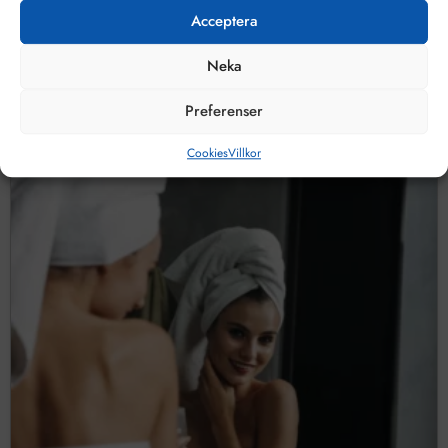
Acceptera
Neka
från
993
kr
/ m²
Preferenser
Cookies
Villkor