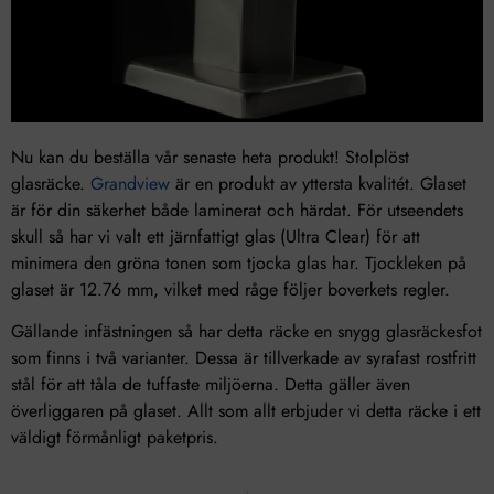
Nu kan du beställa vår senaste heta produkt! Stolplöst
glasräcke.
Grandview
är en produkt av yttersta kvalitét. Glaset
är för din säkerhet både laminerat och härdat. För utseendets
skull så har vi valt ett järnfattigt glas (Ultra Clear) för att
minimera den gröna tonen som tjocka glas har. Tjockleken på
glaset är 12.76 mm, vilket med råge följer boverkets regler.
Gällande infästningen så har detta räcke en snygg glasräckesfot
som finns i två varianter. Dessa är tillverkade av syrafast rostfritt
stål för att tåla de tuffaste miljöerna. Detta gäller även
överliggaren på glaset. Allt som allt erbjuder vi detta räcke i ett
väldigt förmånligt paketpris.