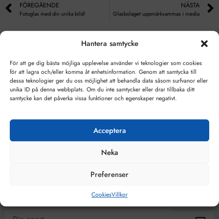
FÖREGÅENDE
NÄSTA
Fotoglas med din unika bild!
Glasbolaget uppmärksammas i media
Hantera samtycke
För att ge dig bästa möjliga upplevelse använder vi teknologier som cookies
för att lagra och/eller komma åt enhetsinformation. Genom att samtycka till
dessa teknologier ger du oss möjlighet att behandla data såsom surfvanor eller
unika ID på denna webbplats. Om du inte samtycker eller drar tillbaka ditt
samtycke kan det påverka vissa funktioner och egenskaper negativt.
Acceptera
Neka
Preferenser
Ta del av våra bästa erbjudanden & nyheter!
Cookies
Villkor