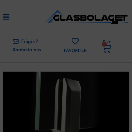
Frågor?
0
kr
0
Kontakta oss
FAVORITER