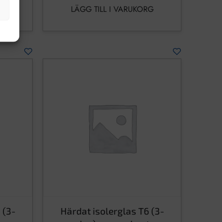
RG
LÄGG TILL I VARUKORG
 (3-
Härdat isolerglas T6 (3-