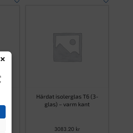
s
e
 (3-
Härdat isolerglas T6 (3-
t
glas) – varm kant
3083.20
kr