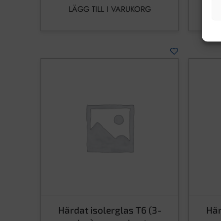
LÄGG TILL I VARUKORG
L
Härdat isolerglas T6 (3-
Här