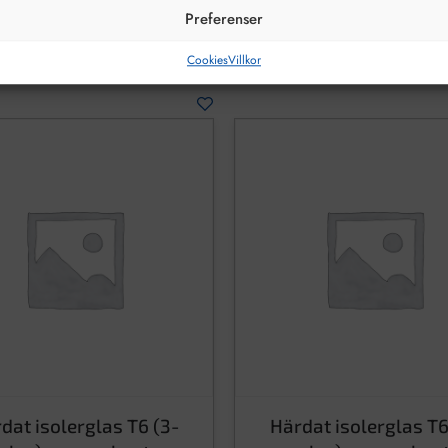
ÄGG TILL I VARUKORG
LÄGG TILL I VARUKO
Preferenser
Cookies
Villkor
dat isolerglas T6 (3-
Härdat isolerglas T6