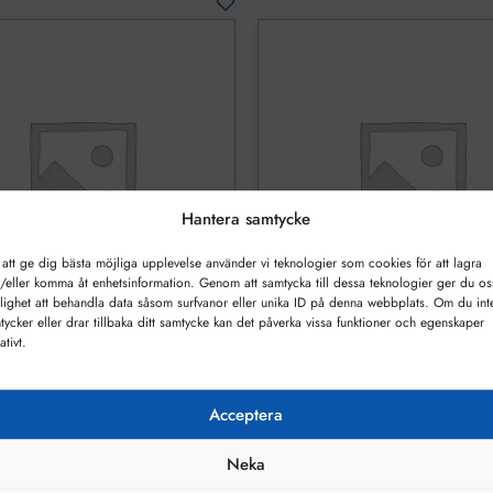
Hantera samtycke
 att ge dig bästa möjliga upplevelse använder vi teknologier som cookies för att lagra
/eller komma åt enhetsinformation. Genom att samtycka till dessa teknologier ger du os
lighet att behandla data såsom surfvanor eller unika ID på denna webbplats. Om du int
tycker eller drar tillbaka ditt samtycke kan det påverka vissa funktioner och egenskaper
ativt.
dat isolerglas T6 (3-
Härdat isolerglas T6
glas) – varm kant
glas) – varm kan
Acceptera
Neka
3083.20
kr
3083.20
kr