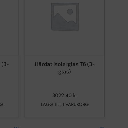
 (3-
Härdat isolerglas T6 (3-
glas)
3022.40
kr
RG
LÄGG TILL I VARUKORG