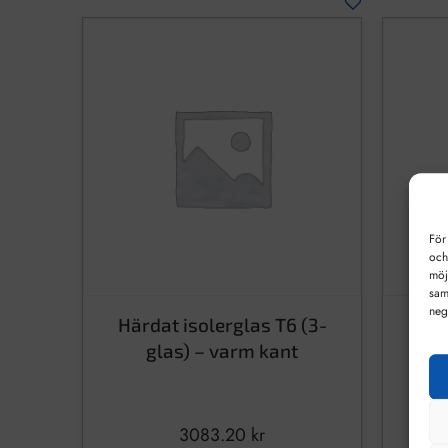
För
och
möj
sam
neg
Härdat isolerglas T6 (3-
Här
glas) – varm kant
3083.20
kr