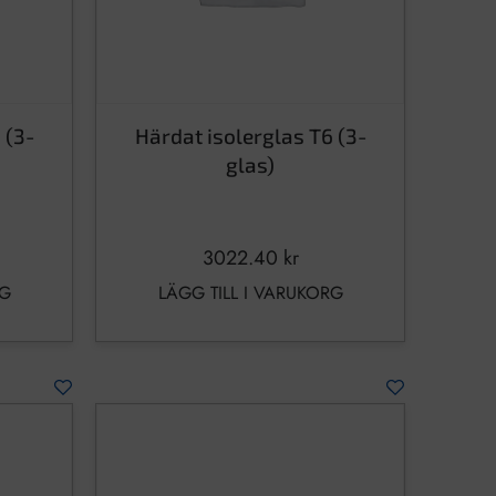
 (3-
Härdat isolerglas T6 (3-
glas)
3022.40
kr
RG
LÄGG TILL I VARUKORG