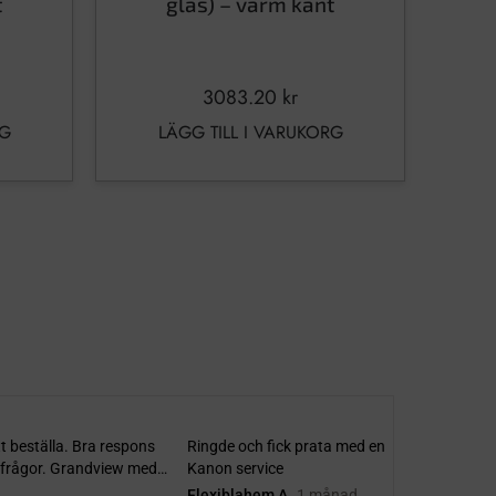
t
glas) – varm kant
3083.20
kr
RG
LÄGG TILL I VARUKORG