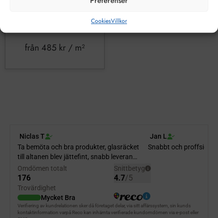
Preferenser
Cookies
Villkor
från
485
kr
/ m²