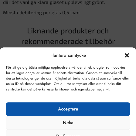
där det vanliga klara glaset upplevs ngt grönt.
Minsta debitering per glas 0,5 kvm
Liknande produkter och
rekommenderade tillbehör
Hantera samtycke
För att ge dig bästa möjliga upplevelse använder vi teknologier som cookies
för att lagra och/eller komma åt enhetsinformation. Genom att samtycka till
dessa teknologier ger du oss möjlighet att behandla data såsom surfvanor eller
unika ID på denna webbplats. Om du inte samtycker eller drar tillbaka ditt
samtycke kan det påverka vissa funktioner och egenskaper negativt.
Acceptera
Neka
Floatglas