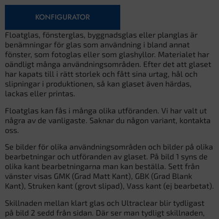
KONFIGURATOR
Floatglas, fönsterglas, byggnadsglas eller planglas är
benämningar för glas som användning i bland annat
fönster, som fotoglas eller som glashyllor. Materialet har
oändligt många användningsområden. Efter det att glaset
har kapats till i rätt storlek och fått sina urtag, hål och
slipningar i produktionen, så kan glaset även härdas,
lackas eller printas.
Floatglas kan fås i många olika utföranden. Vi har valt ut
några av de vanligaste. Saknar du någon variant, kontakta
oss.
Se bilder för olika användningsområden och bilder på olika
bearbetningar och utföranden av glaset. På bild 1 syns de
olika kant bearbetningarna man kan beställa. Sett från
vänster visas GMK (Grad Matt Kant), GBK (Grad Blank
Kant), Struken kant (grovt slipad), Vass kant (ej bearbetat).
Skillnaden mellan klart glas och Ultraclear blir tydligast
på bild 2 sedd från sidan. Där ser man tydligt skillnaden,