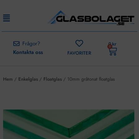
Frågor?
0
kr
0
Kontakta oss
FAVORITER
Hem
/
Enkelglas
/
Floatglas
/ 10mm gråtonat floatglas