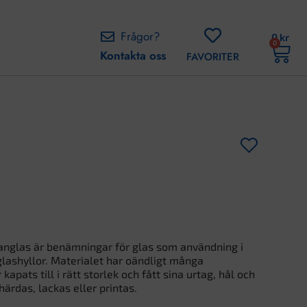
Frågor?
0
kr
0
Kontakta oss
FAVORITER
langlas är benämningar för glas som användning i
glashyllor. Materialet har oändligt många
pats till i rätt storlek och fått sina urtag, hål och
härdas, lackas eller printas.