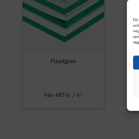
För
och
möj
sam
neg
Floatglas
från
485
kr
/ m²