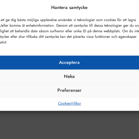
Hantera samtycke
 att ge dig bästa möjliga upplevelse använder vi teknologier som cookies för att lagra
/eller komma åt enhetsinformation. Genom att samtycka till dessa teknologier ger du os
lighet att behandla data såsom surfvanor eller unika ID på denna webbplats. Om du int
tycker eller drar tillbaka ditt samtycke kan det påverka vissa funktioner och egenskaper
ativt.
Acceptera
Neka
Preferenser
Cookies
Villkor