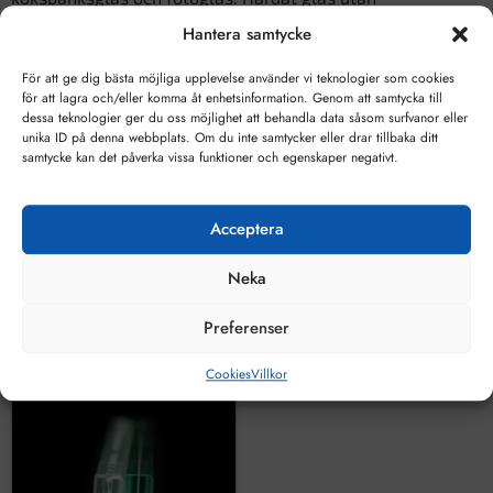
härdstämpel är tillverkat på exakt samma sätt som härdat
Hantera samtycke
glas med härdstämpel. Endast med en härdstämpel
kan du bevisa att glaset är härdat och följer europeisk
För att ge dig bästa möjliga upplevelse använder vi teknologier som cookies
standard.
för att lagra och/eller komma åt enhetsinformation. Genom att samtycka till
dessa teknologier ger du oss möjlighet att behandla data såsom surfvanor eller
Minsta debitering per glas 0,5 kvm
unika ID på denna webbplats. Om du inte samtycker eller drar tillbaka ditt
samtycke kan det påverka vissa funktioner och egenskaper negativt.
Om något mått överstiger 2000mm (2 meter) måste
skrymmande gods läggas till. Kostnad 1900kr per order. Ni
finner tillägget längre ner bland assoccierade produkter.
Acceptera
Liknande produkter och
Neka
rekommenderade tillbehör
Preferenser
Cookies
Villkor