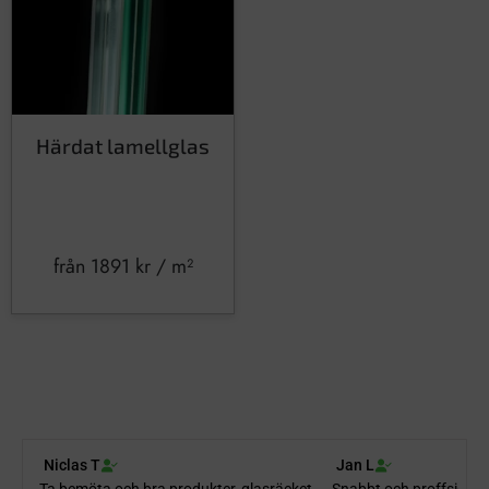
Härdat lamellglas
från
1891
kr
/ m²