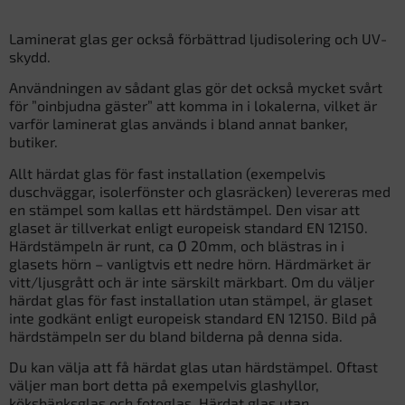
Laminerat glas ger också förbättrad ljudisolering och UV-
skydd.
Användningen av sådant glas gör det också mycket svårt
för ”oinbjudna gäster” att komma in i lokalerna, vilket är
varför laminerat glas används i bland annat banker,
butiker.
Allt härdat glas för fast installation (exempelvis
duschväggar, isolerfönster och glasräcken) levereras med
en stämpel som kallas ett härdstämpel. Den visar att
glaset är tillverkat enligt europeisk standard EN 12150.
Härdstämpeln är runt, ca Ø 20mm, och blästras in i
glasets hörn – vanligtvis ett nedre hörn. Härdmärket är
vitt/ljusgrått och är inte särskilt märkbart. Om du väljer
härdat glas för fast installation utan stämpel, är glaset
inte godkänt enligt europeisk standard EN 12150. Bild på
härdstämpeln ser du bland bilderna på denna sida.
Du kan välja att få härdat glas utan härdstämpel. Oftast
väljer man bort detta på exempelvis glashyllor,
köksbänksglas och fotoglas. Härdat glas utan