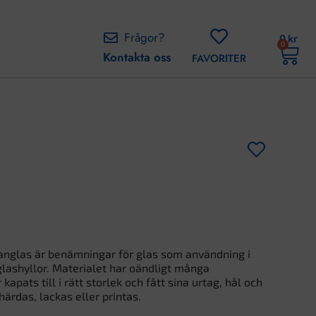
Frågor?
0
kr
0
Kontakta oss
FAVORITER
langlas är benämningar för glas som användning i
glashyllor. Materialet har oändligt många
pats till i rätt storlek och fått sina urtag, hål och
härdas, lackas eller printas.