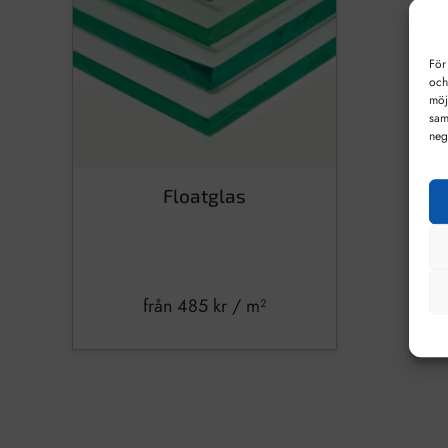
För
och
möj
sam
neg
Floatglas
från
485
kr
/ m²