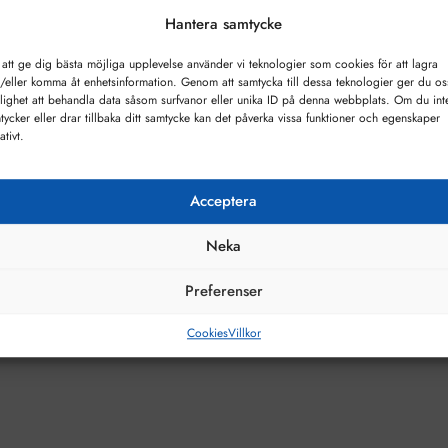
Hantera samtycke
 att ge dig bästa möjliga upplevelse använder vi teknologier som cookies för att lagra
/eller komma åt enhetsinformation. Genom att samtycka till dessa teknologier ger du os
lighet att behandla data såsom surfvanor eller unika ID på denna webbplats. Om du int
tycker eller drar tillbaka ditt samtycke kan det påverka vissa funktioner och egenskaper
ativt.
Acceptera
Neka
Preferenser
Cookies
Villkor