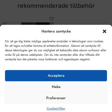
rekommenderade tillbehör
Hantera samtycke
För att ge dig bästa möjliga upplevelse använder vi teknologier som cookies
för att lagra och/eller komma åt enhetsinformation. Genom att samtycka till
dessa teknologier ger du oss möjlighet att behandla data såsom surfvanor eller
unika ID på denna webbplats. Om du inte samtycker eller drar tillbaka ditt
samtycke kan det påverka vissa funktioner och egenskaper negativt.
Acceptera
Designa ditt
spegelglas
Neka
Preferenser
från
936
kr
/ m²
Cookies
Villkor