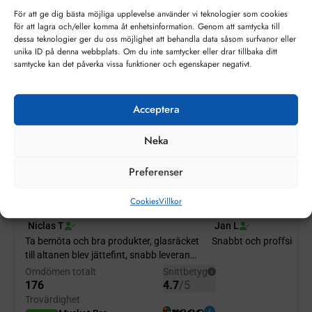
metallicfärger samt möjligheter att utgå från andra
För att ge dig bästa möjliga upplevelse använder vi teknologier som cookies
vanliga färgskalor såsom PANTONE.
för att lagra och/eller komma åt enhetsinformation. Genom att samtycka till
dessa teknologier ger du oss möjlighet att behandla data såsom surfvanor eller
Lackade glas kan monteras på olika sätt, dels genom
unika ID på denna webbplats. Om du inte samtycker eller drar tillbaka ditt
mekaniska infästningar men även genom att limma med
samtycke kan det påverka vissa funktioner och egenskaper negativt.
godkänd fästmassa.
Minsta debitering per glas 0,5 kvm
Acceptera
Om något mått överstiger 2000mm (2 meter) måste
skrymmande gods läggas till. Kostnad 1900kr per order. Ni
Neka
finner tillägget längre ner bland assoccierade produkter.
Preferenser
Cookies
Villkor