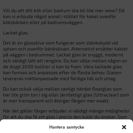
Vill du att ditt kök eller badrum ska bli lite mer wow? Då
kan vi erbjuda något annat i stället för kakel ovanför
köksbänken eller på badrumsväggen.
Lackat glas.
Det är en glasskiva som fungerar som stänkskydd vid
spisen och ovanför bänkskivan. Alternativt ersätter kaklet
på väggen i badrummet. Lackat glas är snyggt, modernt
och väldigt lätt att rengöra. Du kan välja mellan någon av
de drygt 2000 kulörer vi kan ta fram. Våra lackade glas
kan formas och anpassas efter de flesta behov. Glasen
levereras måttanpassade med färdiga hål och urtag.
Du kan också välja mellan vanligt härdat floatglas som
har lite grön ton i sig eller järnfattigt glas (Ultraclear) som
är mer transparent och återger färgen mer exakt.
När det gäller färger erbjuder vi väldigt många möjligheter
för att du ska få ett glas i precis den kulör du önskar. Som
standard levereras våra lackade glas i valfri RAL eller NCS
Hantera samtycke
kulör, men det finns även transparanta färger,