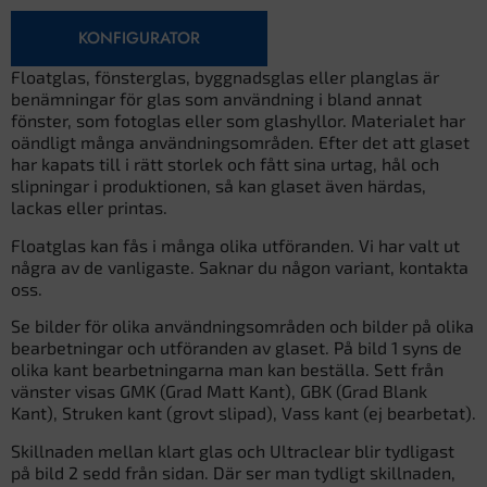
KONFIGURATOR
Floatglas, fönsterglas, byggnadsglas eller planglas är
benämningar för glas som användning i bland annat
fönster, som fotoglas eller som glashyllor. Materialet har
oändligt många användningsområden. Efter det att glaset
har kapats till i rätt storlek och fått sina urtag, hål och
slipningar i produktionen, så kan glaset även härdas,
lackas eller printas.
Floatglas kan fås i många olika utföranden. Vi har valt ut
några av de vanligaste. Saknar du någon variant, kontakta
oss.
Se bilder för olika användningsområden och bilder på olika
bearbetningar och utföranden av glaset. På bild 1 syns de
olika kant bearbetningarna man kan beställa. Sett från
vänster visas GMK (Grad Matt Kant), GBK (Grad Blank
Kant), Struken kant (grovt slipad), Vass kant (ej bearbetat).
Skillnaden mellan klart glas och Ultraclear blir tydligast
på bild 2 sedd från sidan. Där ser man tydligt skillnaden,