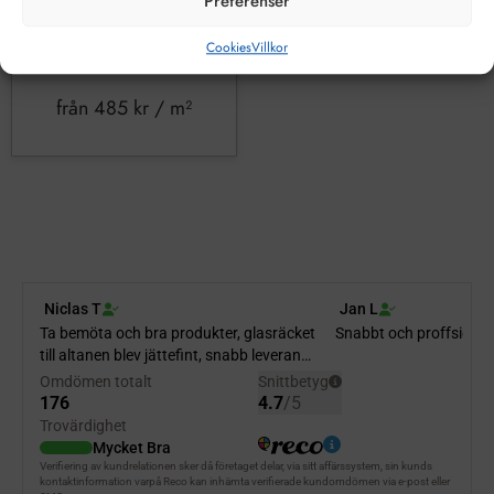
Preferenser
Cookies
Villkor
från
485
kr
/ m²