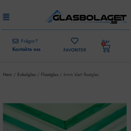
Frågor?
0
kr
0
Kontakta oss
FAVORITER
Hem
/
Enkelglas
/
Floatglas
/ 6mm klart floatglas