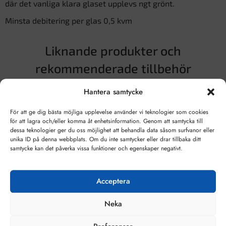
där det vanliga klara glaset upplevs ngt grönt.
Minsta debitering per glas 0,5 kvm
Liknande produkter och
rekommenderade tillbehör
Hantera samtycke
För att ge dig bästa möjliga upplevelse använder vi teknologier som cookies
för att lagra och/eller komma åt enhetsinformation. Genom att samtycka till
dessa teknologier ger du oss möjlighet att behandla data såsom surfvanor eller
unika ID på denna webbplats. Om du inte samtycker eller drar tillbaka ditt
samtycke kan det påverka vissa funktioner och egenskaper negativt.
Acceptera
Neka
Floatglas