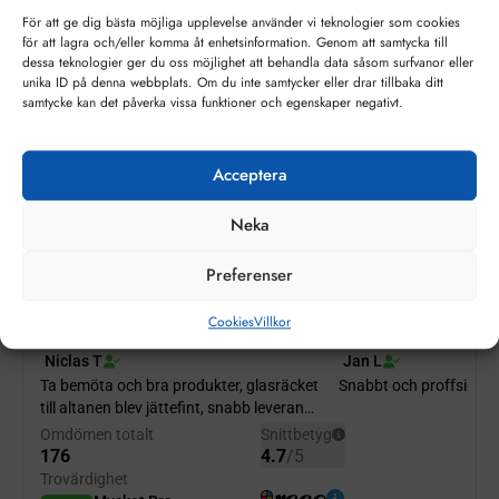
metallicfärger samt möjligheter att utgå från andra
För att ge dig bästa möjliga upplevelse använder vi teknologier som cookies
vanliga färgskalor såsom PANTONE.
för att lagra och/eller komma åt enhetsinformation. Genom att samtycka till
dessa teknologier ger du oss möjlighet att behandla data såsom surfvanor eller
Lackade glas kan monteras på olika sätt, dels genom
unika ID på denna webbplats. Om du inte samtycker eller drar tillbaka ditt
mekaniska infästningar men även genom att limma med
samtycke kan det påverka vissa funktioner och egenskaper negativt.
godkänd fästmassa.
Minsta debitering per glas 0,5 kvm
Acceptera
Om något mått överstiger 2000mm (2 meter) måste
skrymmande gods läggas till. Kostnad 1900kr per order. Ni
Neka
finner tillägget längre ner bland assoccierade produkter.
Preferenser
Cookies
Villkor