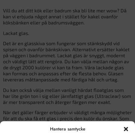
Vill du att ditt kök eller badrum ska bli lite mer wow? Då
kan vi erbjuda något annat i stället för kakel ovanför
köksbänken eller på badrumsväggen.
Lackat glas.
Det är en glasskiva som fungerar som stänkskydd vid
spisen och ovanför bänkskivan. Alternativt ersätter kaklet
på väggen i badrummet. Lackat glas är snyggt, modernt
och väldigt lätt att rengöra. Du kan välja mellan någon av
de drygt 2000 kulörer vi kan ta fram. Våra lackade glas
kan formas och anpassas efter de flesta behov. Glasen
levereras måttanpassade med färdiga hål och urtag.
Du kan också välja mellan vanligt härdat floatglas som
har lite grön ton i sig eller järnfattigt glas (Ultraclear) som
är mer transparent och återger färgen mer exakt.
När det gäller färger erbjuder vi väldigt många möjligheter
för att du ska få ett glas i precis den kulör du önskar. Som
standard levereras våra lackade glas i valfri RAL eller NCS
Hantera samtycke
kulör, men det finns även transparanta färger,