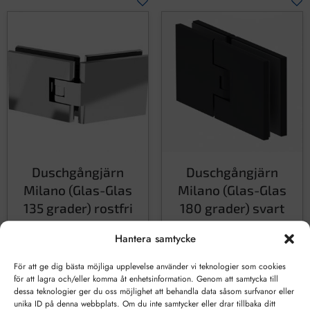
Duschgångjärn
Duschgångjärn
Milano (Glas-Glas
Milano (Glas-Glas
135 grader) rostfri
180 grader) svart
Hantera samtycke
3119
kr
3119
kr
För att ge dig bästa möjliga upplevelse använder vi teknologier som cookies
LÄGG TILL I VARUKORG
LÄGG TILL I VARUKORG
för att lagra och/eller komma åt enhetsinformation. Genom att samtycka till
dessa teknologier ger du oss möjlighet att behandla data såsom surfvanor eller
unika ID på denna webbplats. Om du inte samtycker eller drar tillbaka ditt