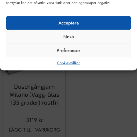
samtycke kan det påverka vissa funktioner och egenskaper negativt.
Acceptera
Neka
Preferenser
Cookies
Villkor
Duschgångjärn
Milano (Vägg-Glas
135 grader) rostfri
3119
kr
LÄGG TILL I VARUKORG