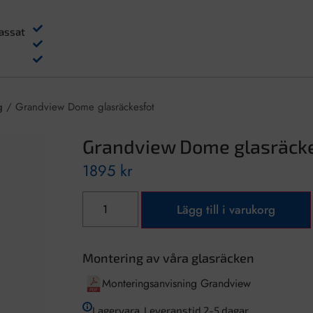
assat
g
/ Grandview Dome glasräckesfot
Grandview Dome glasräck
1895
kr
Lägg till i varukorg
Montering av våra glasräcken
Monteringsanvisning Grandview
Lagervara. Leveranstid 2-5 dagar