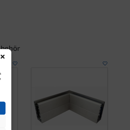
lbehör
s
e