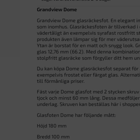
Grandview Dome
Grandview Dome glasräckesfot. En elegant in
som inomhus. Glasräckesfoten är tillverkad i
vädertåligt än exempelvis syrafast rostfritt st
produkten även lämpar sig för mer väderutsa
Ytan är borstat för en matt och snygg look.
glas 12,76 mm (66.2). Med denna kombination 
stolpfritt glasräcke som förgyller ditt hem 
Du kan köpa Dome glasräckesfot separat för
exempelvis frostat eller färgat glas. Alterna
till förmånliga priser.
Fäst varje Dome glasfot med 2 stycken skruv 
tjock och minst 60 mm lång. Dessa medföljer 
underlag. Skruven kan beställas här i shoppe
Glasfoten Dome har följande mått:
Höjd 180 mm
Bredd 100 mm