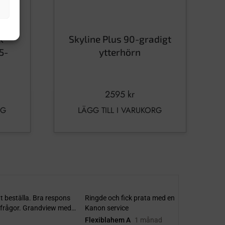
k
Skyline Plus 90-gradigt
5-
ytterhörn
2595
kr
RG
LÄGG TILL I VARUKORG