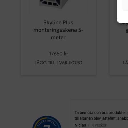
Skyline Plus
Sky
monteringsskena 5-
g
meter
17650
kr
LÄGG TILL I VARUKORG
LÄ