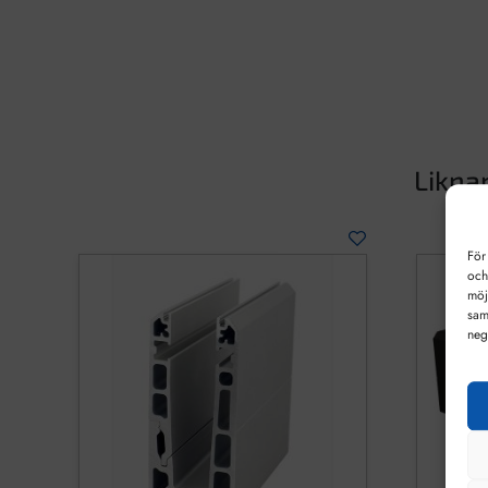
Likna
För
och
möj
sam
neg