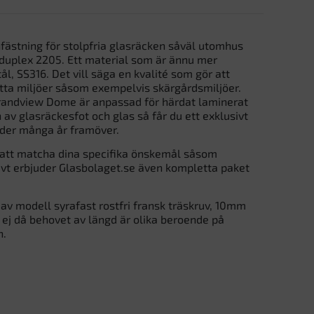
fästning för stolpfria glasräcken såväl utomhus
 duplex 2205. Ett material som är ännu mer
ål, SS316. Det vill säga en kvalité som gör att
tta miljöer såsom exempelvis skärgårdsmiljöer.
 Grandview Dome är anpassad för härdat laminerat
av glasräckesfot och glas så får du ett exklusivt
under många år framöver.
 att matcha dina specifika önskemål såsom
tivt erbjuder Glasbolaget.se även kompletta paket
av modell syrafast rostfri fransk träskruv, 10mm
ej då behovet av längd är olika beroende på
n.