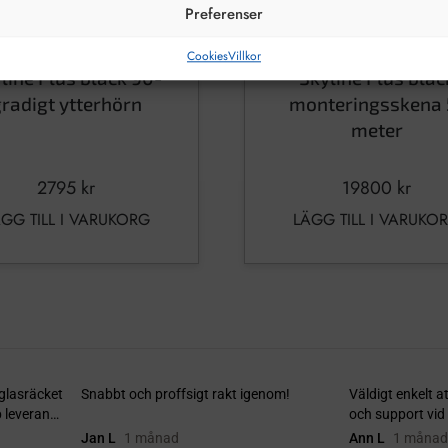
Preferenser
Cookies
Villkor
line Plus black 90-
Skyline Plus blac
radigt ytterhörn
monteringsskena 
meter
2795
kr
19800
kr
GG TILL I VARUKORG
LÄGG TILL I VARUKO