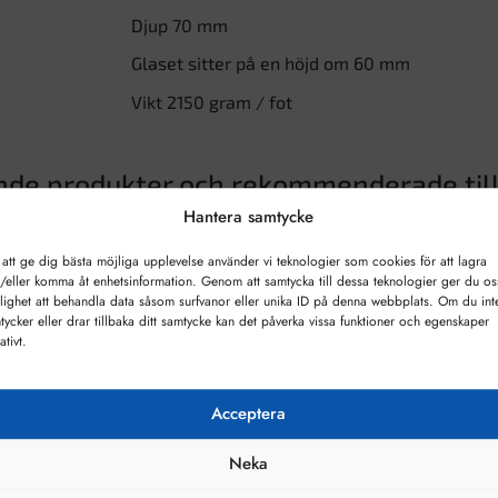
Djup 70 mm
Glaset sitter på en höjd om 60 mm
Vikt 2150 gram / fot
nde produkter och rekommenderade til
Hantera samtycke
 att ge dig bästa möjliga upplevelse använder vi teknologier som cookies för att lagra
/eller komma åt enhetsinformation. Genom att samtycka till dessa teknologier ger du os
lighet att behandla data såsom surfvanor eller unika ID på denna webbplats. Om du int
tycker eller drar tillbaka ditt samtycke kan det påverka vissa funktioner och egenskaper
ativt.
Acceptera
Neka