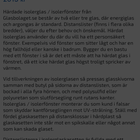
Härdade isolerglas / isolerfönster från
Glasbolaget.se består av två eller tre glas, där energiglas
och argongas är standard. Distanslister (finns i flera olika
bredder), väljer du efter behov och önskemål. Härdat
isolerglas använder du där du vill ha ett personsäkert
fönster. Exempelvis vid fönster som sitter lågt och har en
hög fallhöjd eller kanske i badrum. Bygger du en bastu
med ett fönster i så är det ett måste att ha härdat glas i
fönstret, då ett icke härdat glas högst troligt spricker av
värmen.
Vid tillverkningen av isolerglasen så pressas glasskivorna
samman med butyl på sidorna av distanslisten, som är
bockad i alla fyra hörnen, och med polysulfid eller
polyuretan som slutförsegling runt rutans kanter.
Isolerglas / isolerfönster monterar du som kund i falsar
som skyddar kantförseglingen mot UV-strålning. Ställ med
fördel glaskasetten på distansklossar i hårdplast så
glaskasetten inte står mot en spikskalle eller något annat
som kan skada glaset.
Distanslisterna i isolerglaskasetten är fyllda med ett