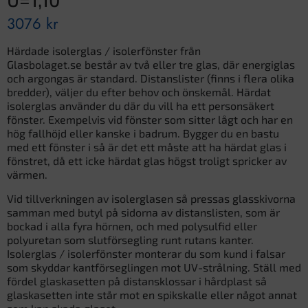
3076
kr
Härdade isolerglas / isolerfönster från
Glasbolaget.se består av två eller tre glas, där energiglas
och argongas är standard. Distanslister (finns i flera olika
bredder), väljer du efter behov och önskemål. Härdat
isolerglas använder du där du vill ha ett personsäkert
fönster. Exempelvis vid fönster som sitter lågt och har en
hög fallhöjd eller kanske i badrum. Bygger du en bastu
med ett fönster i så är det ett måste att ha härdat glas i
fönstret, då ett icke härdat glas högst troligt spricker av
värmen.
Vid tillverkningen av isolerglasen så pressas glasskivorna
samman med butyl på sidorna av distanslisten, som är
bockad i alla fyra hörnen, och med polysulfid eller
polyuretan som slutförsegling runt rutans kanter.
Isolerglas / isolerfönster monterar du som kund i falsar
som skyddar kantförseglingen mot UV-strålning. Ställ med
fördel glaskasetten på distansklossar i hårdplast så
glaskasetten inte står mot en spikskalle eller något annat