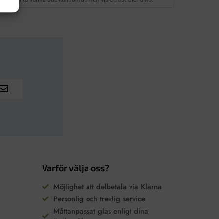
Varför välja oss?
Möjlighet att delbetala via Klarna
Personlig och trevlig service
Måttanpassat glas enligt dina