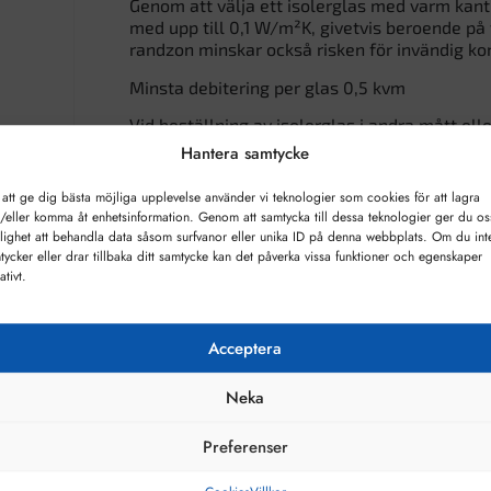
Genom att välja ett isolerglas med varm kant 
med upp till 0,1 W/m²K, givetvis beroende på
randzon minskar också risken för invändig ko
Minsta debitering per glas 0,5 kvm
Vid beställning av isolerglas i andra mått el
oss
med dina önskemål, så hjälper vi dig.
Hantera samtycke
 att ge dig bästa möjliga upplevelse använder vi teknologier som cookies för att lagra
/eller komma åt enhetsinformation. Genom att samtycka till dessa teknologier ger du os
lighet att behandla data såsom surfvanor eller unika ID på denna webbplats. Om du int
tycker eller drar tillbaka ditt samtycke kan det påverka vissa funktioner och egenskaper
ativt.
Acceptera
Neka
Preferenser