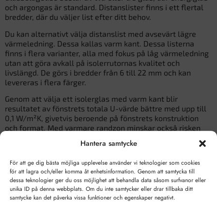
och argongas är standard. Distanslister finns i ett flertal
bredder, där du väljer list efter ditt behov.
Du kan alternativt välja distanslist med avsevärt lägre
värmeledning. Dessa kallas varm kant. Dessa listerna
finns i flera varianter, alla med fokus på låg värmeledning
utan att göra avkall på isolerrutornas kvalitet och
livslängd. De görs i bredder från 6 till 22 mm och kan
levereras i flera färger.
Genom att välja ett isolerglas med varm kant blir
resultatet av fönstrets totala U-värde bättre med upp till
0,1 W/m²K, givetvis beroende på fönstrets konstruktion
och format. Med varmare randzon minskar också risken
för invändig kondens.
Hantera samtycke
Minsta debitering per glas 0,5 kvm
För att ge dig bästa möjliga upplevelse använder vi teknologier som cookies
Vid beställning av isolerglas i andra mått eller former som
för att lagra och/eller komma åt enhetsinformation. Genom att samtycka till
vi erbjuder här på hemsidan,
kontakta oss
med dina
dessa teknologier ger du oss möjlighet att behandla data såsom surfvanor eller
unika ID på denna webbplats. Om du inte samtycker eller drar tillbaka ditt
önskemål, så hjälper vi dig.
samtycke kan det påverka vissa funktioner och egenskaper negativt.