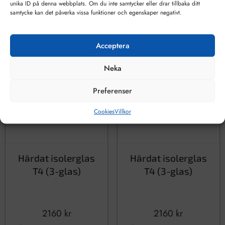
unika ID på denna webbplats. Om du inte samtycker eller drar tillbaka ditt
samtycke kan det påverka vissa funktioner och egenskaper negativt.
Acceptera
Neka
Preferenser
Cookies
Villkor
Härdat isolerglas
Härdat isolerglas
T4 (3-glas)
T4 (3-glas)
2160
kr
2160
kr