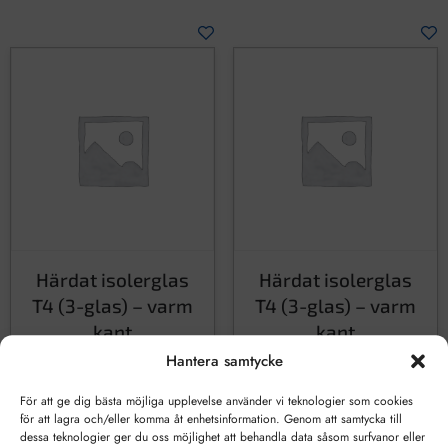
Härdat isolerglas
Härdat isolerglas
T4 (3-glas) – varm
T4 (3-glas) – varm
kant
kant
Hantera samtycke
2648
kr
2648
kr
För att ge dig bästa möjliga upplevelse använder vi teknologier som cookies
för att lagra och/eller komma åt enhetsinformation. Genom att samtycka till
LÄGG TILL I VARUKORG
LÄGG TILL I VARUKORG
dessa teknologier ger du oss möjlighet att behandla data såsom surfvanor eller