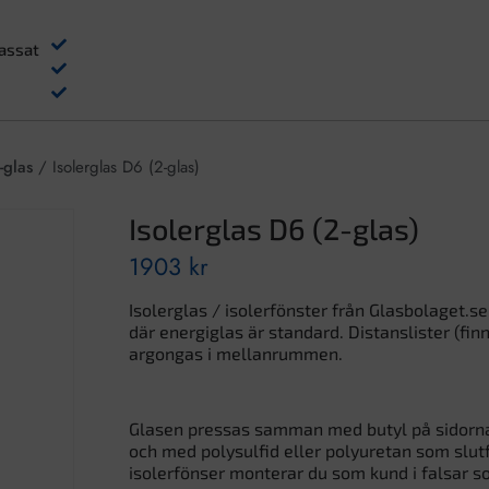
assat
-glas
/ Isolerglas D6 (2-glas)
Isolerglas D6 (2-glas)
1903
kr
Isolerglas / isolerfönster från Glasbolaget.se 
där energiglas är standard. Distanslister (finns
argongas i mellanrummen.
Glasen pressas samman med butyl på sidorna a
och med polysulfid eller polyuretan som slutf
isolerfönser monterar du som kund i falsar 