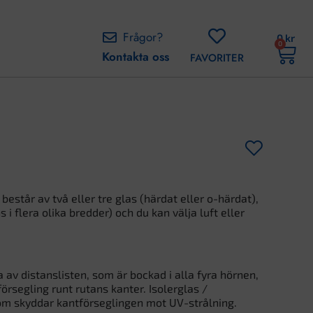
Frågor?
0
kr
0
Kontakta oss
FAVORITER
består av två eller tre glas (härdat eller o-härdat),
 i flera olika bredder) och du kan välja luft eller
v distanslisten, som är bockad i alla fyra hörnen,
örsegling runt rutans kanter. Isolerglas /
som skyddar kantförseglingen mot UV-strålning.