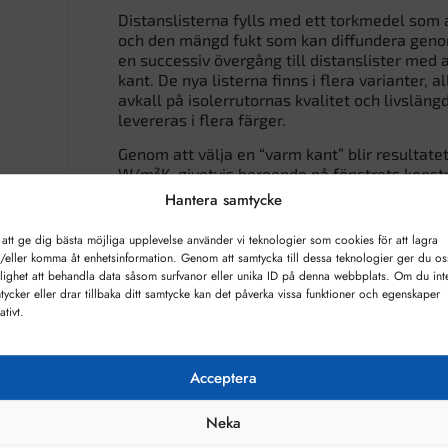
Distanslisterna fylls med ett torkmedel som 
och den mängd fukt som kan diffundera genom
en successiv övergång till distanslister med
kant. De nya listerna finns i flera varianter,
avkall på isolerrutornas kvalitet och livsläng
levereras i flera färger.
Genom att välja en “varm kant” blir resultatet
W/m²K, givetvis beroende på fönstrets kons
också risken för invändig kondens.
Hantera samtycke
Minsta debitering per glas 0,5 kvm
 att ge dig bästa möjliga upplevelse använder vi teknologier som cookies för att lagra
/eller komma åt enhetsinformation. Genom att samtycka till dessa teknologier ger du os
Vid beställning av andra uppbygnader av energ
lighet att behandla data såsom surfvanor eller unika ID på denna webbplats. Om du int
uppvisade på vår sida,
kontakta oss
med dina
tycker eller drar tillbaka ditt samtycke kan det påverka vissa funktioner och egenskaper
ativt.
Acceptera
Neka