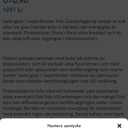
1981
kr
Isolerglas / isolerfönster från Glasbolaget.se består av två
eller tre glas (härdat eller o-härdat), där energiglas är
standard. Distanslister (finns i flera olika bredder) och du
kan välja luft eller argongas i mellanrummen.
Glasen pressas samman med butyl på sidorna av
distanslisten, som är bockad i alla fyra hörnen, och med
polysulfid eller polyuretan som slutförsegling runt rutans
kanter. Isolerglas / isolerfönser monterar du som kund i
falsar som skyddar kantförseglingen mot UV-strålning.
Distanslisterna fylls med ett torkmedel som absorberar
både eventuell fukt från tillverkningen och den mängd fukt
som kan diffundera genom kantförseglingen under rutans
livslängd. Nu sker en successiv övergång till distanslister
med avsevärt lägre värmeledning. Dessa kallas varm kant.
De nya listerna finns i flera varianter, alla med fokus på
låg värmeledning utan att göra avkall på isolerrutornas
Hantera samtycke