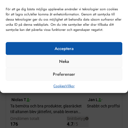
kvalitet och livslängd. De görs i bredder från 6 till 22 mm
och kan levereras i flera färger.
För att ge dig bästa möjliga upplevelse använder vi teknologier som cookies
för att lagra och/eller komma åt enhetsinformation. Genom att samtycka till
Genom att välja en “varm kant” blir resultatet av fönstrets
dessa teknologier ger du oss möjlighet att behandla data såsom surfvanor eller
totala U-värde med upp till 0,1 W/m²K, givetvis beroende
unika ID på denna webbplats. Om du inte samtycker eller drar tillbaka ditt
på fönstrets konstruktion och format. Med varmare
samtycke kan det påverka vissa funktioner och egenskaper negativt.
randzon minskar också risken för invändig kondens.
Minsta debitering per glas 0,5 kvm
Acceptera
Vid beställning av andra uppbygnader av energiglas,
energifönster, isolerglas / isolerfönster än uppvisade på
Neka
vår sida,
kontakta oss
med dina önskemål.
Preferenser
Cookies
Villkor