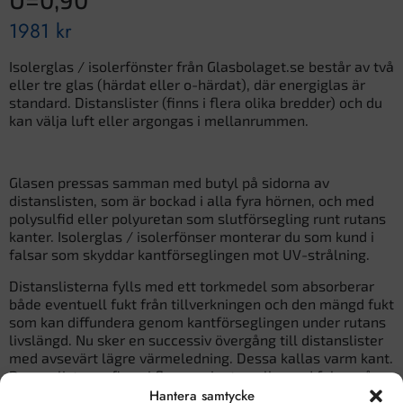
1981
kr
Isolerglas / isolerfönster från Glasbolaget.se består av två
eller tre glas (härdat eller o-härdat), där energiglas är
standard. Distanslister (finns i flera olika bredder) och du
kan välja luft eller argongas i mellanrummen.
Glasen pressas samman med butyl på sidorna av
distanslisten, som är bockad i alla fyra hörnen, och med
polysulfid eller polyuretan som slutförsegling runt rutans
kanter. Isolerglas / isolerfönser monterar du som kund i
falsar som skyddar kantförseglingen mot UV-strålning.
Distanslisterna fylls med ett torkmedel som absorberar
både eventuell fukt från tillverkningen och den mängd fukt
som kan diffundera genom kantförseglingen under rutans
livslängd. Nu sker en successiv övergång till distanslister
med avsevärt lägre värmeledning. Dessa kallas varm kant.
De nya listerna finns i flera varianter, alla med fokus på
låg värmeledning utan att göra avkall på isolerrutornas
Hantera samtycke