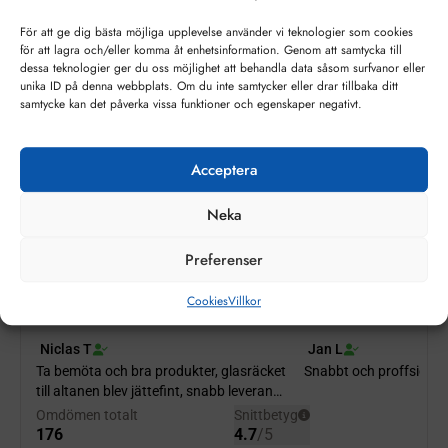
kvalitet och livslängd. De görs i bredder från 6 till 22 mm
och kan levereras i flera färger.
För att ge dig bästa möjliga upplevelse använder vi teknologier som cookies
för att lagra och/eller komma åt enhetsinformation. Genom att samtycka till
Genom att välja en “varm kant” blir resultatet av fönstrets
dessa teknologier ger du oss möjlighet att behandla data såsom surfvanor eller
totala U-värde med upp till 0,1 W/m²K, givetvis beroende
unika ID på denna webbplats. Om du inte samtycker eller drar tillbaka ditt
på fönstrets konstruktion och format. Med varmare
samtycke kan det påverka vissa funktioner och egenskaper negativt.
randzon minskar också risken för invändig kondens.
Minsta debitering per glas 0,5 kvm
Acceptera
Vid beställning av andra uppbygnader av energiglas,
energifönster, isolerglas / isolerfönster än uppvisade på
Neka
vår sida,
kontakta oss
med dina önskemål.
Preferenser
Cookies
Villkor