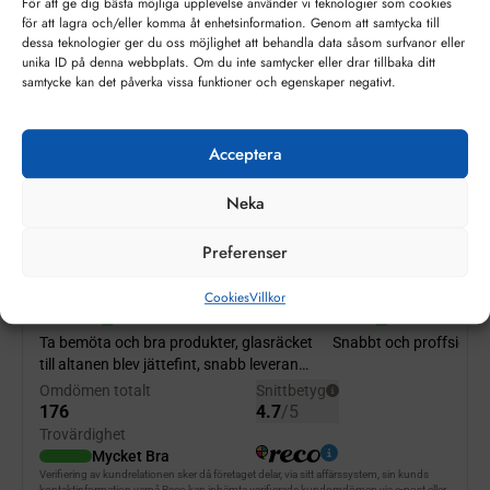
För att ge dig bästa möjliga upplevelse använder vi teknologier som cookies
för att lagra och/eller komma åt enhetsinformation. Genom att samtycka till
spegelglas
dessa teknologier ger du oss möjlighet att behandla data såsom surfvanor eller
unika ID på denna webbplats. Om du inte samtycker eller drar tillbaka ditt
samtycke kan det påverka vissa funktioner och egenskaper negativt.
från
936
kr
/ m²
Acceptera
Neka
Preferenser
Cookies
Villkor