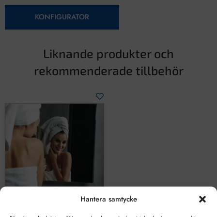
KONFIGURATOR
Liknande produkter och
rekommenderade tillbehör
Hantera samtycke
Designa ditt