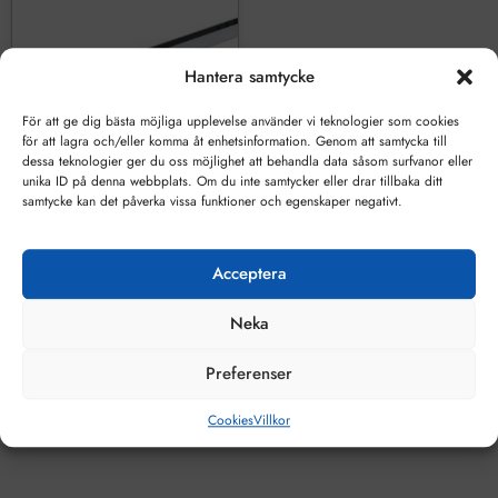
Hantera samtycke
För att ge dig bästa möjliga upplevelse använder vi teknologier som cookies
för att lagra och/eller komma åt enhetsinformation. Genom att samtycka till
dessa teknologier ger du oss möjlighet att behandla data såsom surfvanor eller
unika ID på denna webbplats. Om du inte samtycker eller drar tillbaka ditt
U-profil 2500 mm
samtycke kan det påverka vissa funktioner och egenskaper negativt.
borstad eller svart
(15 x 15 x 15 x
Acceptera
1,5mm)
744
kr
–
869
kr
Neka
VÄLJ ALTERNATIV
Preferenser
Cookies
Villkor