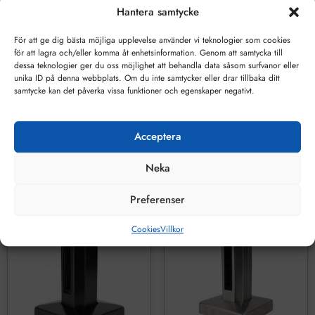
Hantera samtycke
Skyline Plus
Skyline Plus black
För att ge dig bästa möjliga upplevelse använder vi teknologier som cookies
monteringsskena
90-gradigt
för att lagra och/eller komma åt enhetsinformation. Genom att samtycka till
2,5-meter
ytterhörn
dessa teknologier ger du oss möjlighet att behandla data såsom surfvanor eller
unika ID på denna webbplats. Om du inte samtycker eller drar tillbaka ditt
samtycke kan det påverka vissa funktioner och egenskaper negativt.
8825
kr
2795
kr
LÄGG TILL I VARUKORG
LÄGG TILL I VARUKORG
Acceptera
Neka
Preferenser
Cookies
Villkor