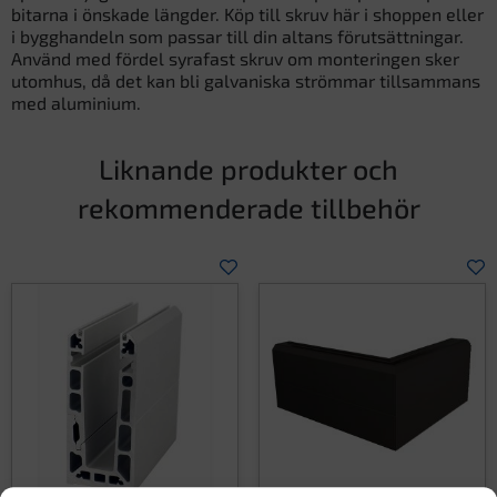
bitarna i önskade längder. Köp till skruv här i shoppen eller
i bygghandeln som passar till din altans förutsättningar.
Använd med fördel syrafast skruv om monteringen sker
utomhus, då det kan bli galvaniska strömmar tillsammans
med aluminium.
Liknande produkter och
rekommenderade tillbehör